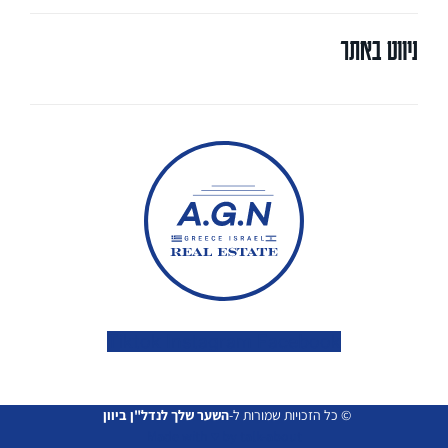
0733-402-040
ניווט באתר
office@agn-realestate.co.il
הצהרת נגישות
תקנון ותנאי שימוש באתר
מי אנחנו
מדיניות פרטיות
בית אליעזר
קוס
אתונה
E top
מאמרים
צרו קשר
Tiktok
Instagram
Facebook
© כל הזכויות שמורות ל-
השער שלך לנדל"ן ביוון
Made with ♥️ by talk-about